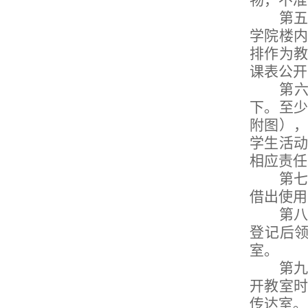
物，不准
第五
学院楼内
排作为
课表公开
第
下。至
附图）
学生活
相应责任
第七
借出使用
第八
登记后
室。
第九
开教室
传达室。