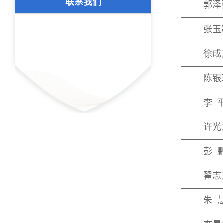
联系我们
郭泽
张玉
徐成
陈银
李 
许光
彭 
翟志
朱 