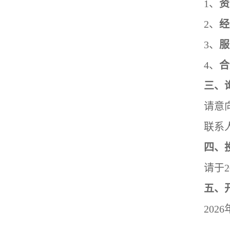
1、
资
2、
经
3、
服
4、
合
三、
请意
联系人
四、
请于2
五、
202