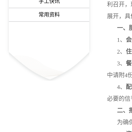
学工快讯
利召开
，
常用资料
展开，具
一、
1、
会
2、
住
3、
餐
中请附4
4、
配
必要的信
二、
为确