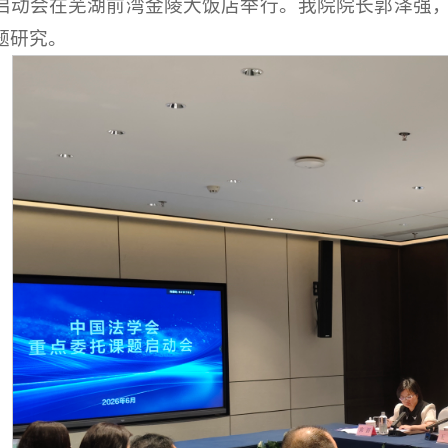
启动会在芜湖前湾金陵大饭店举行。我院院长郭泽强
题研究。