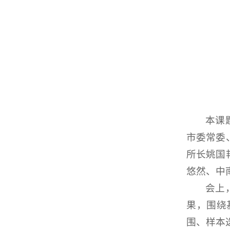
本课
市委常委
所长姚国
悠然、中
会上
果，围绕
围、样本