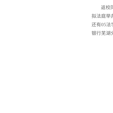
返校
拟法庭举
还有05
银行芜湖