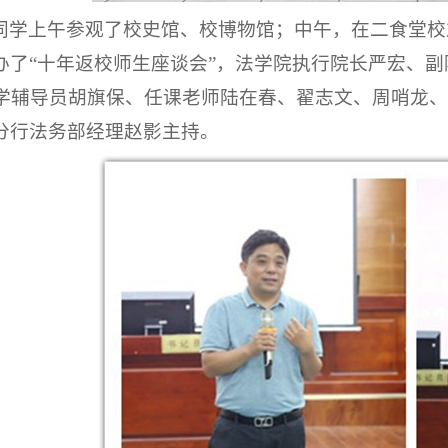
同学
上午
参观了校史馆、校博物馆
；
中午
，
在二食堂校
办了
“十年返校师生座谈会”，法学院执行院长严宏、
法学辅导员胡旗保、任课老师陆在春、翟志文、周哨龙、
分行法务部经理赵影主持。