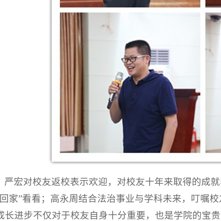
，严宏
对
校友返校
表示欢迎
，
对校友十年来取得的成就
“回家”看看
；高永周结合
法治事业与学科未来
，叮嘱校
成长进步不仅对于校友自身十分重要，也是学院的宝贵