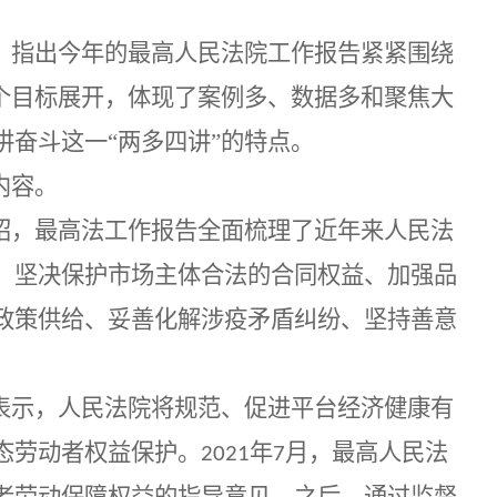
，指出今年的最高人民法院工作报告紧紧围绕
个目标展开，体现了案例多、数据多和聚焦大
奋斗这一“两多四讲”的特点。
内容。
绍，最高法工作报告全面梳理了近年来人民法
、
坚决保护市场主体合法的合同权益
、
加强品
政策供给
、
妥善化解涉疫矛盾纠纷
、
坚持善意
。
表示，人民法院将规范、促进平台经济健康有
态劳动者权益保护。
年
月，最高人民法
2021
7
者劳动保障权益的指导意见。之后，通过监督