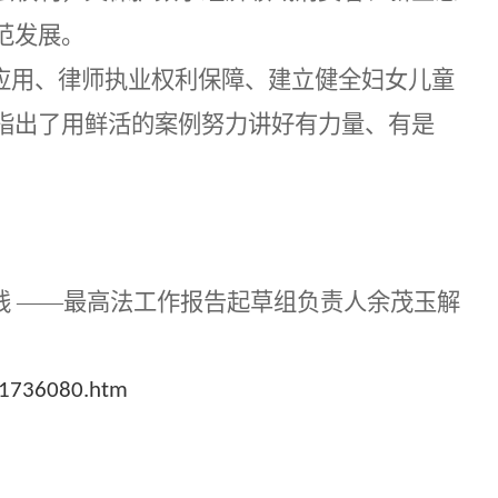
范发展。
应用
、
律师执业权利保障
、
建立健全妇女儿童
指出了用鲜活的案例努力讲好有力量、有是
线
——最高法工作报告起草组负责人余茂玉解
11736080.htm