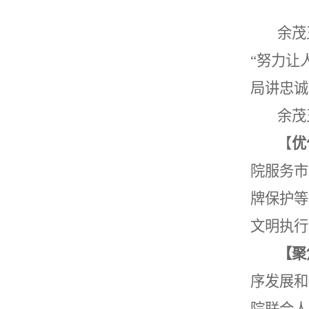
余茂
“努力让
局讲忠诚
余茂
【
优
院服务市
牌保护
等
文明执行
【聚
序发展和
院联合人