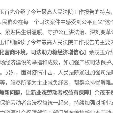
玉首先介绍了
今年最高人民法院工作报告
的特点
人民群众在每一个司法案件中感受到公平正义”这
、紧贴民生讲温暖、守护公正讲法治、深刻变革讲
玉详细解读了
今年最高人民法院工作报告
的主要
化营商环境，司法助力稳经济增信心
】
余茂玉介
场经济建设的举措和成效
，如
加强产权司法保护
。另外，面对疫情冲击，人民法院
通过
加强司法
等，
竭尽所能为企业减负纾困，帮群众排忧解难
焦新问题，让新业态劳动者权益有保障】
余茂玉
保护劳动者合法权益统一起来，持续加强对新业
力资源社会保障部等八部门发布维护新业态劳动