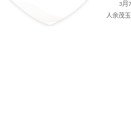
月
3
人余茂玉