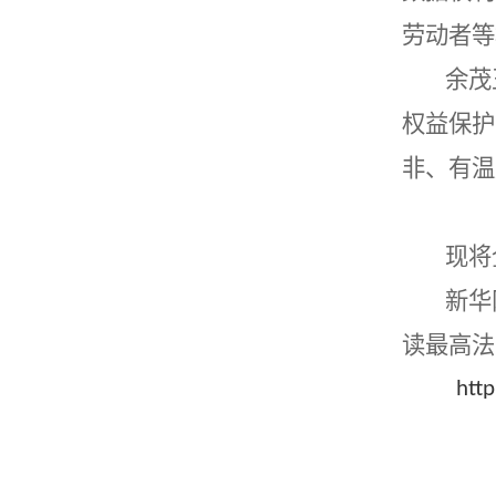
劳动者等
余茂
权益保护
非、有温
现将
新华
读最高法
htt